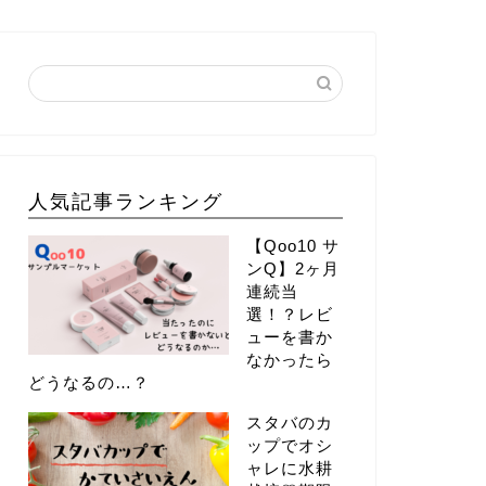
人気記事ランキング
【Qoo10 サ
ンQ】2ヶ月
連続当
選！？レビ
ューを書か
なかったら
どうなるの…？
スタバのカ
ップでオシ
ャレに水耕