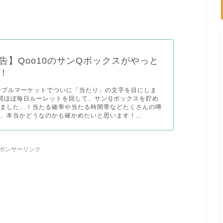
告】Qoo10のサンQボックスがやっと
！
サンプルマーケットでついに「当たり」の文字を目にしま
間ほぼ毎日ルーレットを回して、サンＱボックスを貯め
りました…！当たる確率や当たる時間帯などたくさんの噂
、本当かどうなのかも確かめたいと思います！...
ポンサーリンク