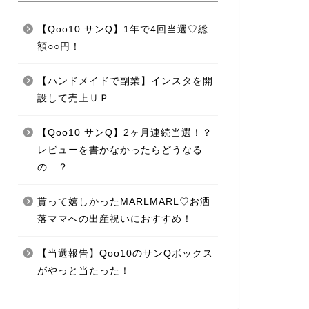
【Qoo10 サンQ】1年で4回当選♡総
額○○円！
【ハンドメイドで副業】インスタを開
設して売上ＵＰ
【Qoo10 サンQ】2ヶ月連続当選！？
レビューを書かなかったらどうなる
の…？
貰って嬉しかったMARLMARL♡お洒
落ママへの出産祝いにおすすめ！
【当選報告】Qoo10のサンQボックス
がやっと当たった！