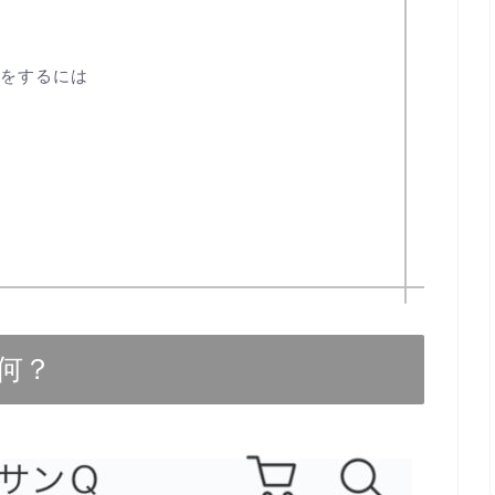
物をするには
う
何？