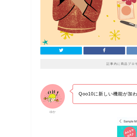
記事内に商品プロ
Qoo10に新しい機能が加
ゆか