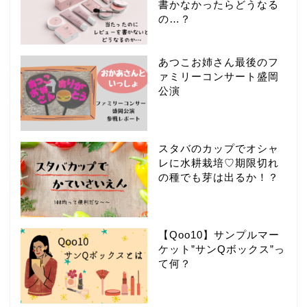
書かなかったらどうなる
の…？
あつこお姉さん最後のフ
ァミリーコンサート盛岡
公演
スタバのカップでオシャ
レに水耕栽培♡期限切れ
の種でも芽は出るか！？
【Qoo10】サンプルマー
ケット”サンQボックス”っ
て何？