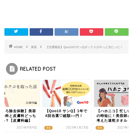
HOME
美容
【当選報告】Qoo10のサンQボックスがやっと当たった！
RELATED POST
ほくろ除去体験】美容
【Qoo10 サンQ】1年で
【ハホニコ】忙しい
形外科と皮膚科どっち
4回当選♡総額○○円！
の時短に！美容師さ
いい？【皮膚科編】
考えた速乾タオル
2021年9月9日
2023年1月25日
2021年5
美容
美容