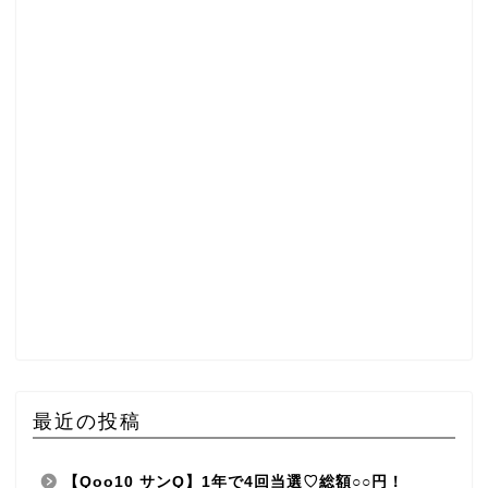
最近の投稿
【Qoo10 サンQ】1年で4回当選♡総額○○円！