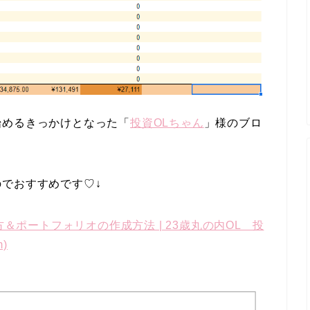
始めるきっかけとなった「
投資OLちゃん
」様のブロ
でおすすめです♡↓
方＆ポートフォリオの作成方法 | 23歳丸の内OL 投
m)