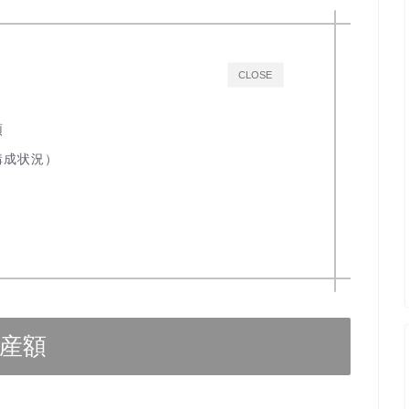
CLOSE
額
構成状況）
産額